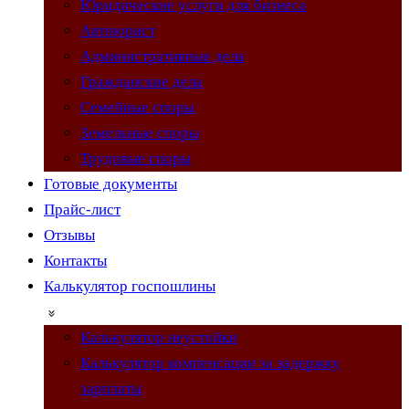
Юридические услуги для бизнеса
Автоюрист
Административные дела
Гражданские дела
Семейные споры
Земельные споры
Трудовые споры
Готовые документы
Прайс-лист
Отзывы
Контакты
Калькулятор госпошлины
Калькулятор неустойки
Калькулятор компенсации за задержку
зарплаты