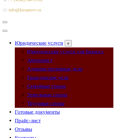
✉️
info@kirsanovv.ru
Меню
навигации
Меню
навигации
Юридические услуги
Юридические услуги для бизнеса
Автоюрист
Административные дела
Гражданские дела
Семейные споры
Земельные споры
Трудовые споры
Готовые документы
Прайс-лист
Отзывы
Контакты