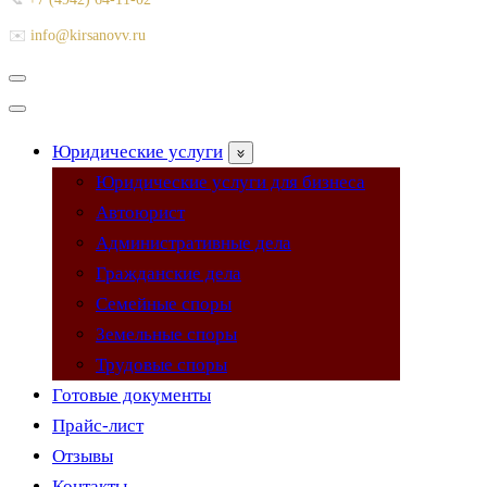
✉️
info@kirsanovv.ru
Меню
навигации
Меню
навигации
Юридические услуги
Юридические услуги для бизнеса
Автоюрист
Административные дела
Гражданские дела
Семейные споры
Земельные споры
Трудовые споры
Готовые документы
Прайс-лист
Отзывы
Контакты