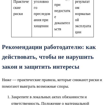
Практиче
уголовно
результат
при
ские
го
ом
недостатк
риски
преследов
нормальн
е
ания при
ой
доказател
хищении
эксплуата
ьств
ции
Рекомендации работодателю: как
действовать, чтобы не нарушить
закон и защитить интересы
Ниже — практические правила, которые снижают риски и
помогают выиграть возможные споры.
Закрепите в локальных актах обязанности и
ответственность. Положение о материальной