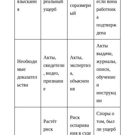
взыскани
реальный
если вина
соразмерн
я
ущерб
работник
ый
а
подтверж
дена
Акты
выдачи,
Акты,
Акты,
Необходи
журналы,
свидетели
экспертиз
мые
описи,
, видео,
а,
доказател
обучение
признани
объяснен
ьства
и
е
ия
инструкц
ии
Споры о
Риск
Растёт
том, был
оспарива
риск
ли ущерб
ния в суде