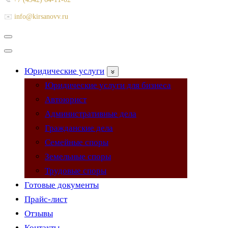
✉️
info@kirsanovv.ru
Меню
навигации
Меню
навигации
Юридические услуги
Юридические услуги для бизнеса
Автоюрист
Административные дела
Гражданские дела
Семейные споры
Земельные споры
Трудовые споры
Готовые документы
Прайс-лист
Отзывы
Контакты