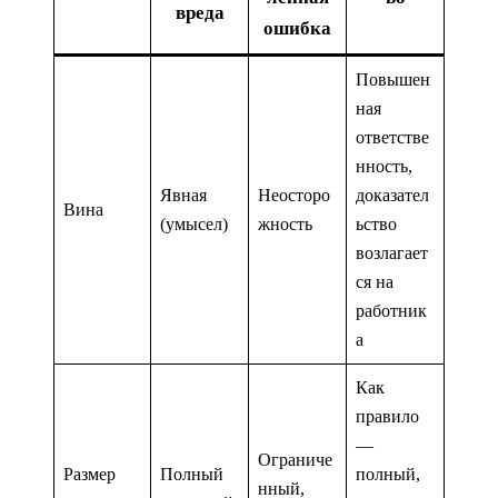
вреда
ошибка
Повышен
ная
ответстве
нность,
Явная
Неосторо
доказател
Вина
(умысел)
жность
ьство
возлагает
ся на
работник
а
Как
правило
—
Ограниче
Размер
Полный
полный,
нный,