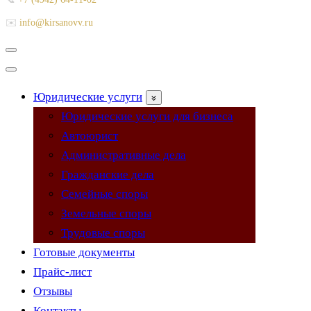
✉️
info@kirsanovv.ru
Меню
навигации
Меню
навигации
Юридические услуги
Юридические услуги для бизнеса
Автоюрист
Административные дела
Гражданские дела
Семейные споры
Земельные споры
Трудовые споры
Готовые документы
Прайс-лист
Отзывы
Контакты