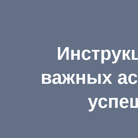
Инструкц
важных ас
успе