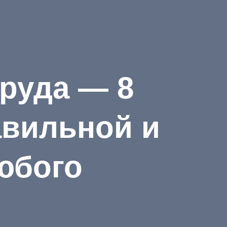
труда — 8
авильной и
юбого