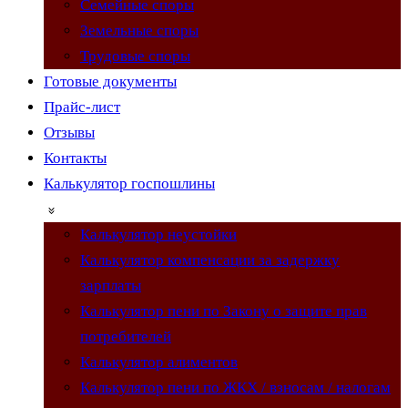
Семейные споры
Земельные споры
Трудовые споры
Готовые документы
Прайс-лист
Отзывы
Контакты
Калькулятор госпошлины
Калькулятор неустойки
Калькулятор компенсации за задержку
зарплаты
Калькулятор пени по Закону о защите прав
потребителей
Калькулятор алиментов
Калькулятор пени по ЖКХ / взносам / налогам