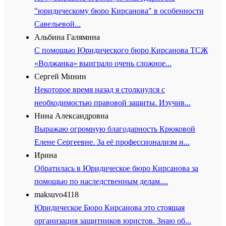
"юридическому бюро Кирсанова" в особенности
Савельевой...
Альбина Галямина
С помощью Юридического бюро Кирсанова ТСЖ
«Волжанка» выиграло очень сложное...
Сергей Минин
Некоторое время назад я столкнулся с
необходимостью правовой защиты. Изучив...
Нина Александровна
Выражаю огромную благодарность Крюковой
Елене Сергеевне. За её профессионализм и...
Ирина
Обратилась в Юридическое бюро Кирсанова за
помощью по наследственным делам....
maksuvo4118
Юридическое Бюро Кирсанова это стоящая
организация защитников юристов. Знаю об...