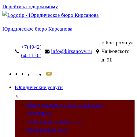
Перейти к содержимому
Юридическое бюро Кирсанова
г. Кострома ул.
+7(4942)
info@kirsanovv.ru
Чайковского
64-11-02
д. 9Б
Юридические услуги
Юридические услуги для бизнеса
Автоюрист
Административные дела
Гражданские дела