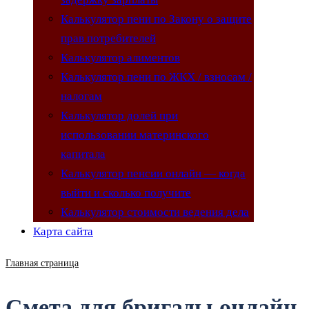
Калькулятор пени по Закону о защите
прав потребителей
Калькулятор алиментов
Калькулятор пени по ЖКХ / взносам /
налогам
Калькулятор долей при
использовании материнского
капитала
Калькулятор пенсии онлайн — когда
выйти и сколько получите
Калькулятор стоимости ведения дела
Карта сайта
Главная страница
Смета для бригады онлайн