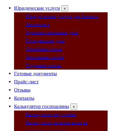
навигации
Юридические услуги
Юридические услуги для бизнеса
Автоюрист
Административные дела
Гражданские дела
Семейные споры
Земельные споры
Трудовые споры
Готовые документы
Прайс-лист
Отзывы
Контакты
Калькулятор госпошлины
Калькулятор неустойки
Калькулятор компенсации за
задержку зарплаты