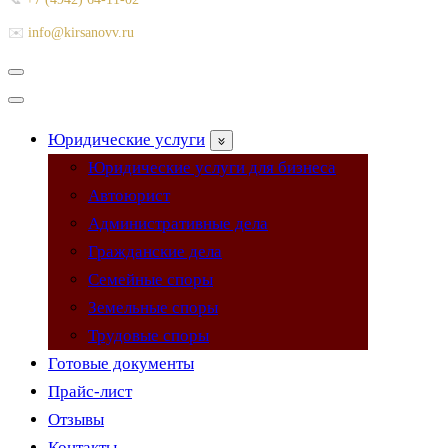
✉️
info@kirsanovv.ru
Меню
навигации
Меню
навигации
Юридические услуги
Юридические услуги для бизнеса
Автоюрист
Административные дела
Гражданские дела
Семейные споры
Земельные споры
Трудовые споры
Готовые документы
Прайс-лист
Отзывы
Контакты