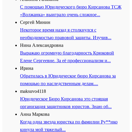
С помощью Юридического бюро Кирсанова ТСЖ
«Волжанка» выиграло очень сложное...
Сергей Минин
Некоторое время назад я столкнулся с
необходимостью правовой защиты. Изучив...
Нина Александровна
Выражаю огромную благодарность Крюковой
Елене Сергеевне. За её профессионализм и...
Ирина
Обратилась в Юридическое бюро Кирсанова за
помощью по наследственным делам....
maksuvo4118
Юридическое Бюро Кирсанова это стоящая
организация защитников юристов. Знаю об...
Анна Маркова
Когда одна звезда юристка по фамилии Ру**нко
кинула мой тяжелый...