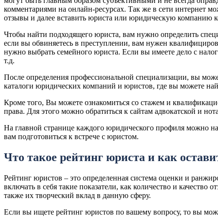
могут быть главным образом субъективными и не всегда оправ
комментариями на онлайн-ресурсах. Так же в сети интернет м
отзывы и далее вставить юриста или юридическую компанию ко
Чтобы найти подходящего юриста, вам нужно определить специ
если вы обвиняетесь в преступлении, вам нужен квалифицирова
нужно выбрать семейного юриста. Если вы имеете дело с нало
т.д.
После определения профессиональной специализации, вы може
каталоги юридических компаний и юристов, где вы можете най
Кроме того, Вы можете ознакомиться со стажем и квалификацие
права. Для этого можно обратиться к сайтам адвокатской и но
На главной странице каждого юридического профиля можно на
вам подготовиться к встрече с юристом.
Что такое рейтинг юриста и как остави
Рейтинг юристов – это определенная система оценки и ранжи
включать в себя такие показатели, как количество и качество 
также их творческий вклад в данную сферу.
Если вы ищете рейтинг юристов по вашему вопросу, то вы мож