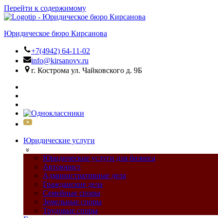
Перейти к содержимому
Юридическое бюро Кирсанова
+7(4942) 64-11-02
info@kirsanovv.ru
г. Кострома ул. Чайковского д. 9Б
Юридические услуги
Юридические услуги для бизнеса
Автоюрист
Административные дела
Гражданские дела
Семейные споры
Земельные споры
Трудовые споры