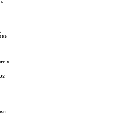
ть
у
ы не
лей в
 Вы
ывать