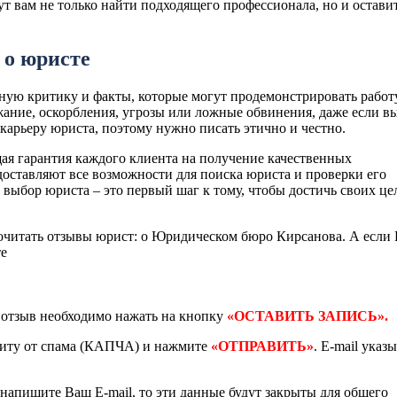
т вам не только найти подходящего профессионала, но и остави
 о юристе
ную критику и факты, которые могут продемонстрировать работ
жание, оскорбления, угрозы или ложные обвинения, даже если в
карьеру юриста, поэтому нужно писать этично и честно.
щая гарантия каждого клиента на получение качественных
оставляют все возможности для поиска юриста и проверки его
выбор юриста – это первый шаг к тому, чтобы достичь своих це
очитать отзывы юрист: о Юридическом бюро Кирсанова. А если
те
ь отзыв необходимо нажать на кнопку
«ОСТАВИТЬ ЗАПИСЬ».
щиту от спама (КАПЧА) и нажмите
«ОТПРАВИТЬ»
. E-mail указ
 напишите Ваш E-mail, то эти данные будут закрыты для общего