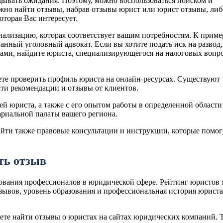
дывать ожидания. Поэтому, можно воспользоваться поиском и
ожно найти отзывы, набрав отзывы юрист или юрист отзывы, либ
торая Вас интересует.
ализацию, которая соответствует вашим потребностям. К приме
нный уголовный адвокат. Если вы хотите подать иск на развод,
гами, найдите юриста, специализирующегося на налоговых вопр
те проверить профиль юриста на онлайн-ресурсах. Существуют
ти рекомендации и отзывы от клиентов.
й юриста, а также с его опытом работы в определенной области
тариальной палаты вашего региона.
йти также правовые консультации и инструкции, которые помог
ть отзыв
рования профессионалов в юридической сфере. Рейтинг юристов
отзывов, уровень образования и профессиональная история юриста
ете найти отзывы о юристах на сайтах юридических компаний. 