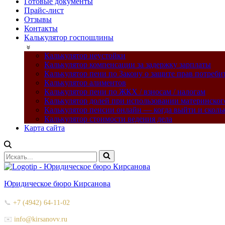
Готовые документы
Прайс-лист
Отзывы
Контакты
Калькулятор госпошлины
Калькулятор неустойки
Калькулятор компенсации за задержку зарплаты
Калькулятор пени по Закону о защите прав потреби
Калькулятор алиментов
Калькулятор пени по ЖКХ / взносам / налогам
Калькулятор долей при использовании материнског
Калькулятор пенсии онлайн — когда выйти и сколь
Калькулятор стоимости ведения дела
Карта сайта
Искать...
Юридическое бюро Кирсанова
📞
+7 (4942) 64-11-02
✉️
info@kirsanovv.ru