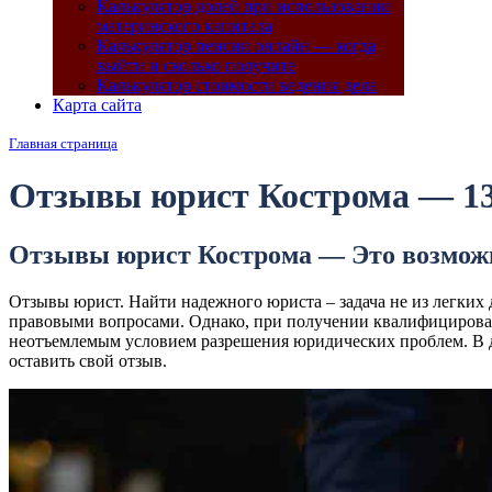
Калькулятор долей при использовании
материнского капитала
Калькулятор пенсии онлайн — когда
выйти и сколько получите
Калькулятор стоимости ведения дела
Карта сайта
Главная страница
Отзывы юрист Кострома — 13 
Отзывы юрист Кострома — Это возможн
Отзывы юрист. Найти надежного юриста – задача не из легких д
правовыми вопросами. Однако, при получении квалифицирован
неотъемлемым условием разрешения юридических проблем. В д
оставить свой отзыв.