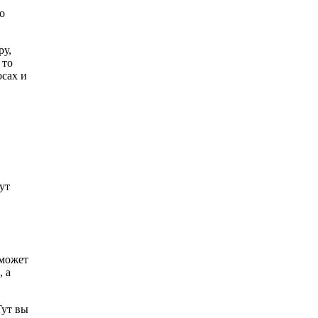
о
ру,
 то
осах и
ут
 может
, а
Тут вы