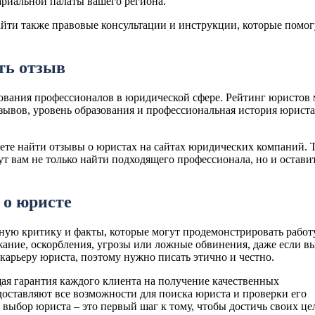
тариальной палаты вашего региона.
йти также правовые консультации и инструкции, которые помог
ть отзыв
рования профессионалов в юридической сфере. Рейтинг юристов
отзывов, уровень образования и профессиональная история юриста
ете найти отзывы о юристах на сайтах юридических компаний. 
т вам не только найти подходящего профессионала, но и остави
 о юристе
ную критику и факты, которые могут продемонстрировать работ
жание, оскорбления, угрозы или ложные обвинения, даже если в
карьеру юриста, поэтому нужно писать этично и честно.
щая гарантия каждого клиента на получение качественных
оставляют все возможности для поиска юриста и проверки его
выбор юриста – это первый шаг к тому, чтобы достичь своих це