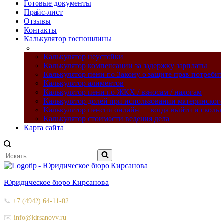
Готовые документы
Прайс-лист
Отзывы
Контакты
Калькулятор госпошлины
Калькулятор неустойки
Калькулятор компенсации за задержку зарплаты
Калькулятор пени по Закону о защите прав потреби
Калькулятор алиментов
Калькулятор пени по ЖКХ / взносам / налогам
Калькулятор долей при использовании материнског
Калькулятор пенсии онлайн — когда выйти и сколь
Калькулятор стоимости ведения дела
Карта сайта
Искать...
Юридическое бюро Кирсанова
📞
+7 (4942) 64-11-02
✉️
info@kirsanovv.ru