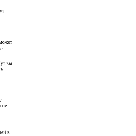
ут
 может
, а
Тут вы
ть
у
ы не
лей в