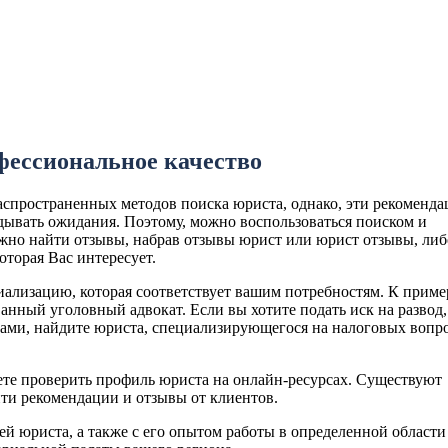
офессиональное качество
аспространенных методов поиска юриста, однако, эти рекоменд
дывать ожидания. Поэтому, можно воспользоваться поиском и
ожно найти отзывы, набрав отзывы юрист или юрист отзывы, либ
торая Вас интересует.
ализацию, которая соответствует вашим потребностям. К приме
нный уголовный адвокат. Если вы хотите подать иск на развод,
гами, найдите юриста, специализирующегося на налоговых вопр
те проверить профиль юриста на онлайн-ресурсах. Существуют
ти рекомендации и отзывы от клиентов.
й юриста, а также с его опытом работы в определенной области