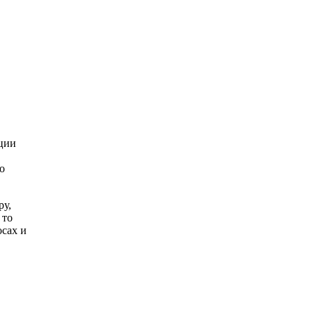
ации
о
ру,
 то
осах и