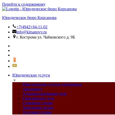
Перейти к содержимому
Юридическое бюро Кирсанова
+7(4942) 64-11-02
info@kirsanovv.ru
г. Кострома ул. Чайковского д. 9Б
Юридические услуги
Юридические услуги для бизнеса
Автоюрист
Административные дела
Гражданские дела
Семейные споры
Земельные споры
Трудовые споры