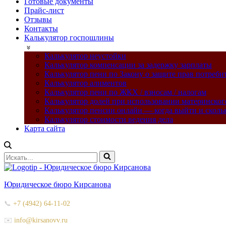
Готовые документы
Прайс-лист
Отзывы
Контакты
Калькулятор госпошлины
Калькулятор неустойки
Калькулятор компенсации за задержку зарплаты
Калькулятор пени по Закону о защите прав потреби
Калькулятор алиментов
Калькулятор пени по ЖКХ / взносам / налогам
Калькулятор долей при использовании материнског
Калькулятор пенсии онлайн — когда выйти и сколь
Калькулятор стоимости ведения дела
Карта сайта
Искать...
Юридическое бюро Кирсанова
📞
+7 (4942) 64-11-02
✉️
info@kirsanovv.ru