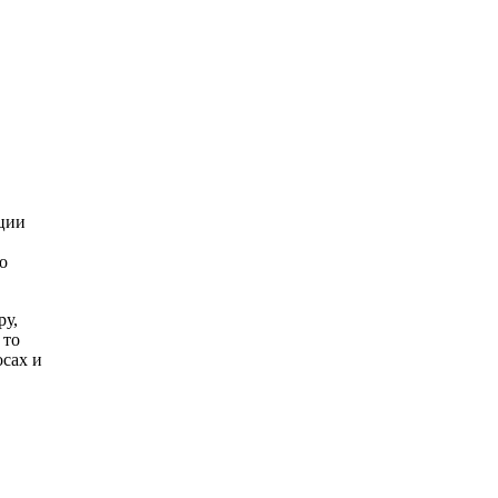
ации
о
ру,
 то
осах и