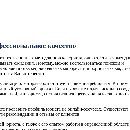
офессиональное качество
аспространенных методов поиска юриста, однако, эти рекоменд
дывать ожидания. Поэтому, можно воспользоваться поиском и
ожно найти отзывы, набрав отзывы юрист или юрист отзывы, либ
торая Вас интересует.
ализацию, которая соответствует вашим потребностям. К приме
нный уголовный адвокат. Если вы хотите подать иск на развод,
гами, найдите юриста, специализирующегося на налоговых вопр
те проверить профиль юриста на онлайн-ресурсах. Существуют
ти рекомендации и отзывы от клиентов.
й юриста, а также с его опытом работы в определенной области
тариальной палаты вашего региона.