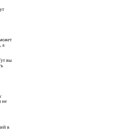
ут
 может
, а
Тут вы
ть
у
ы не
лей в