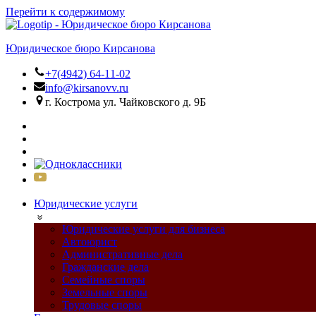
Перейти к содержимому
Юридическое бюро Кирсанова
+7(4942) 64-11-02
info@kirsanovv.ru
г. Кострома ул. Чайковского д. 9Б
Юридические услуги
Юридические услуги для бизнеса
Автоюрист
Административные дела
Гражданские дела
Семейные споры
Земельные споры
Трудовые споры