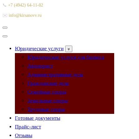
📞
+7 (4942) 64-11-02
✉️
info@kirsanovv.ru
Меню
навигации
Меню
навигации
Юридические услуги
Юридические услуги для бизнеса
Автоюрист
Административные дела
Гражданские дела
Семейные споры
Земельные споры
Трудовые споры
Готовые документы
Прайс-лист
Отзывы