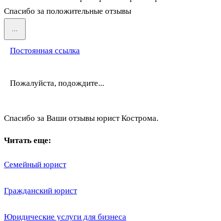
Спасибо за положительные отзывы
Переключить
...
этот
метабокс
Постоянная ссылка
в
другое
состояние.
Пожалуйста, подождите...
Спасибо за Ваши отзывы юрист Кострома.
Читать еще:
Семейный юрист
Гражданский юрист
Юридические услуги для бизнеса