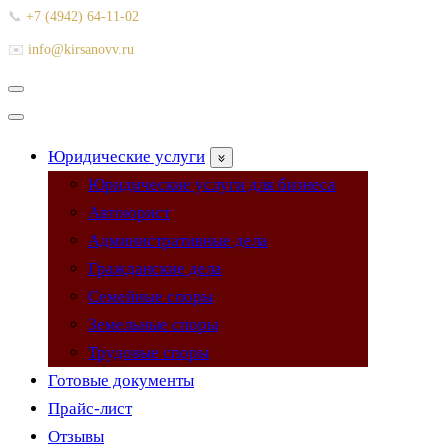
📞
+7 (4942) 64-11-02
✉️
info@kirsanovv.ru
Меню
навигации
Меню
навигации
Юридические услуги
Юридические услуги для бизнеса
Автоюрист
Административные дела
Гражданские дела
Семейные споры
Земельные споры
Трудовые споры
Готовые документы
Прайс-лист
Отзывы