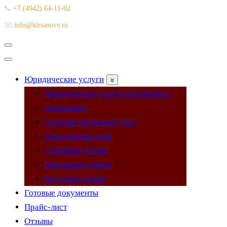
📞
+7 (4942) 64-11-02
✉️
info@kirsanovv.ru
Меню
навигации
Меню
навигации
Юридические услуги
Юридические услуги для бизнеса
Автоюрист
Административные дела
Гражданские дела
Семейные споры
Земельные споры
Трудовые споры
Готовые документы
Прайс-лист
Отзывы