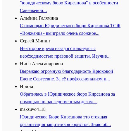
"юридическому бюро Кирсанова" в особенности
Савельевой...
Альбина Галямина
С помощью Юридического бюро Кирсанова ТСЖ
«Волжанка» выиграло очень сложное...
Сергей Минин
Некоторое время назад я столкнулся с
необходимостью правовой защиты. Изучив...
Нина Александровна
Выражаю огромную благодарность Крюковой
Елене Сергеевне. За её профессионализм и...
Ирина
Обратилась в Юридическое бюро Кирсанова за
помощью по наследственным делам....
maksuvo4118
Юридическое Бюро Кирсанова это стоящая
организация защитников юристов. Знаю об...