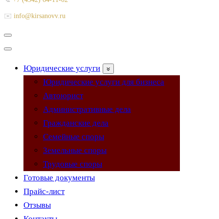
✉️
info@kirsanovv.ru
Меню
навигации
Меню
навигации
Юридические услуги
Юридические услуги для бизнеса
Автоюрист
Административные дела
Гражданские дела
Семейные споры
Земельные споры
Трудовые споры
Готовые документы
Прайс-лист
Отзывы
Контакты