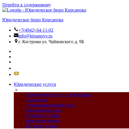
Перейти к содержимому
Юридическое бюро Кирсанова
+7(4942) 64-11-02
info@kirsanovv.ru
г. Кострома ул. Чайковского д. 9Б
Юридические услуги
Юридические услуги для бизнеса
Автоюрист
Административные дела
Гражданские дела
Семейные споры
Земельные споры
Трудовые споры