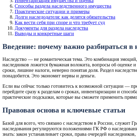
Инвентаризация имущества и оценка
Способы раздела наследственного имущества
Практические ситуации и примеры
Долги наследодателя: как делятся обязательства
Как вести себя при споре и что требует суд
Документы для раздела наследства
Выводы и конкретные шаги
Введение: почему важно разбираться в 
Наследство — не романтическая тема. Это комбинация эмоций, 
наследников ложится бумажная волокита, вопросы об оценке и
сроки, лишние налоги, неверно понятая доля. Раздел наследств
понадобится. Это экономит нервы и деньги.
Если вы сейчас только готовитесь к возможной ситуации — пр
перейдите сразу к разделам о сроках, инвентаризации и способа
практические подсказки, которые вы сможете применить прямо
Правовая основа и ключевые статьи
Базой для всего, что связано с наследством в России, служит 
наследования регулируются положениями ГК РФ о наследовании
знать: закон устанавливает сроки, права очередей наследников,