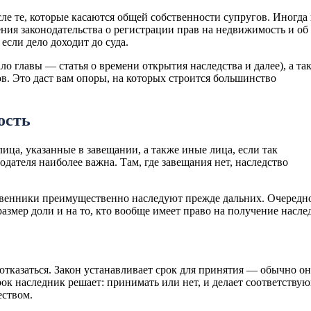
ле те, которые касаются общей собственности супругов. Иногда
ния законодательства о регистрации прав на недвижимость и об
если дело доходит до суда.
о главы — статья о времени открытия наследства и далее), а та
в. Это даст вам опоры, на которых строится большинство
ость
лица, указанные в завещании, а также иные лица, если так
одателя наиболее важна. Там, где завещания нет, наследство
венники преимущественно наследуют прежде дальних. Очередно
размер доли и на то, кто вообще имеет право на получение наслед
отказаться. Закон устанавливает срок для принятия — обычно он
срок наследник решает: принимать или нет, и делает соответству
еством.