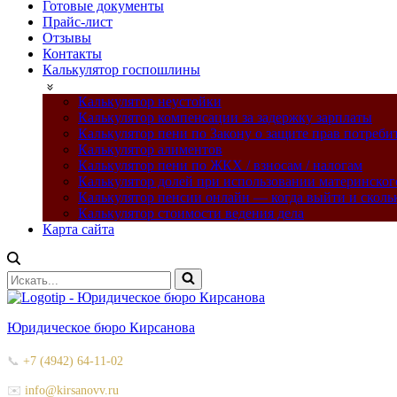
Готовые документы
Прайс-лист
Отзывы
Контакты
Калькулятор госпошлины
Калькулятор неустойки
Калькулятор компенсации за задержку зарплаты
Калькулятор пени по Закону о защите прав потреби
Калькулятор алиментов
Калькулятор пени по ЖКХ / взносам / налогам
Калькулятор долей при использовании материнског
Калькулятор пенсии онлайн — когда выйти и сколь
Калькулятор стоимости ведения дела
Карта сайта
Искать...
Юридическое бюро Кирсанова
📞
+7 (4942) 64-11-02
✉️
info@kirsanovv.ru