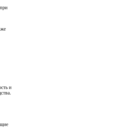
 при
кже
сть и
ства.
ющие