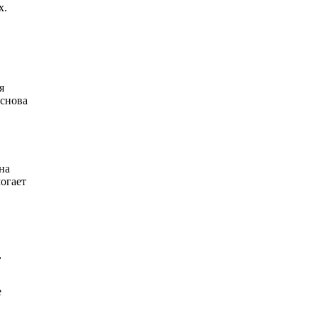
х.
я
основа
на
огает
,
е